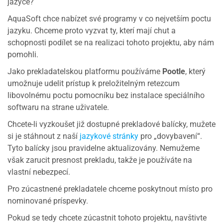
jazyce?
AquaSoft chce nabízet své programy v co nejvetším poctu
jazyku. Chceme proto vyzvat ty, kterí mají chut a
schopnosti podílet se na realizaci tohoto projektu, aby nám
pomohli.
Jako prekladatelskou platformu používáme
Pootle
, který
umožnuje udelit prístup k preložitelným retezcum
libovolnému poctu pomocníku bez instalace speciálního
softwaru na strane uživatele.
Chcete-li vyzkoušet již dostupné prekladové balícky, mužete
si je stáhnout z naší
jazykové stránky
pro „dovybavení“.
Tyto balícky jsou pravidelne aktualizovány. Nemužeme
však zarucit presnost prekladu, takže je používáte na
vlastní nebezpecí.
Pro zúcastnené prekladatele chceme poskytnout místo pro
nominované príspevky.
Pokud se tedy chcete zúcastnit tohoto projektu, navštivte