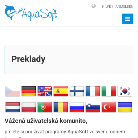
HILFE
ANMELDEN
Navig
auf-/
Preklady
Vážená uživatelská komunito,
prejete si používat programy AquaSoft ve svém rodném