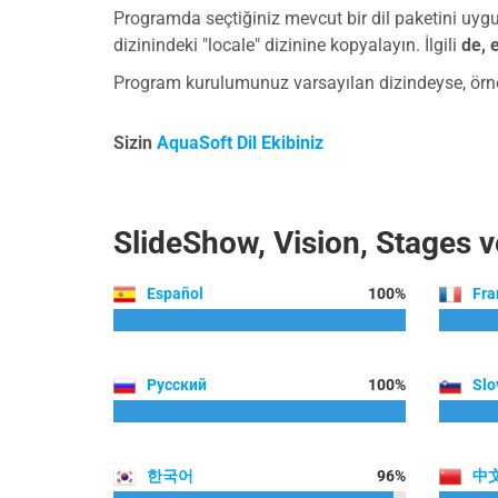
Programda seçtiğiniz mevcut bir dil paketini uygul
dizinindeki "locale" dizinine kopyalayın. İlgili
de, e
Program kurulumunuz varsayılan dizindeyse, ör
Sizin
AquaSoft Dil Ekibiniz
SlideShow, Vision, Stages v
Español
100%
Fra
Русский
100%
Slo
한국어
96%
中