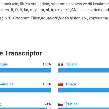
amak için, lütfen onu indirin, sıkıştırmasını açın ve dil kısaltm
n, es, fi, fr, it, ko, nl, pl, ru, sl, tr, uk
ve
zh_CN
dizinler zaten ora
neğin
"C:\Program Files\AquaSoft\Video Vision 16"
, kopyalama i
e Transcriptor
nçais
100%
Italiano
venščina
100%
Türkçe
文
94%
Čeština