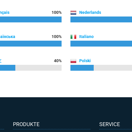
nçais
100%
Nederlands
аїнська
100%
Italiano
文
40%
Polski
PRODUKTE
SERVICE