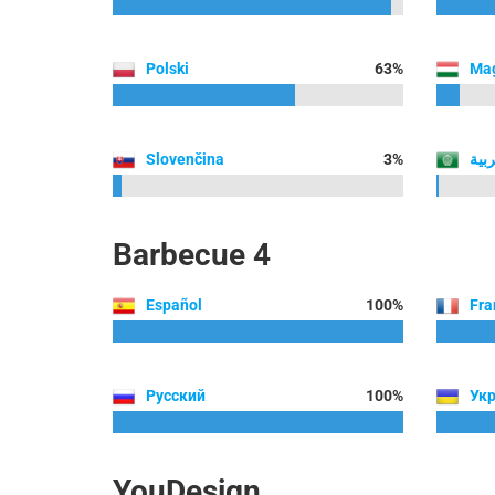
Polski
63%
Ma
Slovenčina
3%
ربية
Barbecue 4
Español
100%
Fra
Русский
100%
Укр
YouDesign