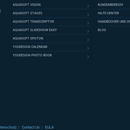
AQUASOFT VISION
KUNDENBEREICH
d
AQUASOFT STAGES
HILFE-CENTER
AQUASOFT TRANSCRIPTOR
HANDBÜCHER UND ON
AQUASOFT SLIDESHOW EASY
BLOG
AQUASOFT SPOTON
YOUDESIGN CALENDAR
YOUDESIGN PHOTO BOOK
tenschutz
Contact Us
EULA