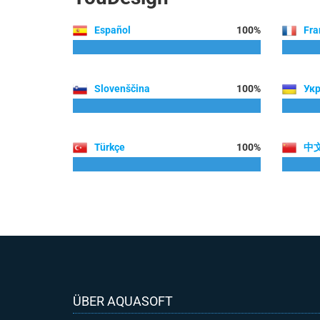
Español
100%
Fra
Slovenščina
100%
Укр
Türkçe
100%
中
ÜBER AQUASOFT