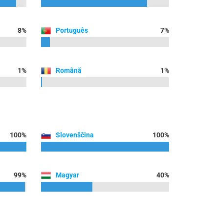
8%
Português
7%
1%
Română
1%
100%
Slovenščina
100%
99%
Magyar
40%