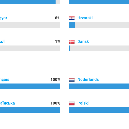
gyar
8%
Hrvatski
الع
1%
Dansk
nçais
100%
Nederlands
аїнська
100%
Polski