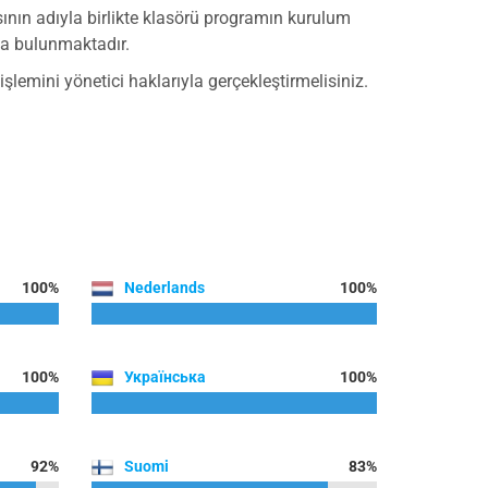
asının adıyla birlikte klasörü programın kurulum
da bulunmaktadır.
şlemini yönetici haklarıyla gerçekleştirmelisiniz.
100%
Nederlands
100%
100%
Українська
100%
92%
Suomi
83%