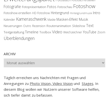
Fotobuch erstellen
Fotoshow
Fotografie
Fotos
Fotopräsentation
Fotoschau
Hintergrund
Intro
Fotoshow erstellen
HD Fotoshow
Hintergrundmusik
Kameraschwenk
Musik
Masken-Effekt
Kalender
Maske
Text
Neuerungen
Routenanimation
Outro
Rezension
Slideshow
Video
Timeline
YouTube
Textgestaltung
Toolbox
Weichzeichner
Zoom
Überblendungen
ARCHIV
Archiv
Täglich erreichen uns Nachrichten mit Fragen und
Anregungen zu
Photo Vision, Video Vision
und
Stages
. In
diesem Blog wollen wir Nutzern unserer Software helfen,
sich tiefer damit zu befassen.