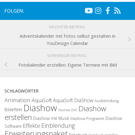
FOLGEN:
NÄCHSTER BEITRAG
Adventskalender mit Fotos selbst gestalten in
YouDesign Calendar
VORHERIGER BEITRAG
Fotokalender erstellen: Eigene Termine mit Bild
SCHLAGWÖRTER
Animation
AquaSoft
AquaSoft DiaShow
Ausblendung
Diashow
Diashow
Bildeffekt
Diashow DVD
erstellen
Diashow mit Musik
Diashow
Diashow Programm
Einblendung
Effekte
Software
Erweiterungspaket
Fotobuch