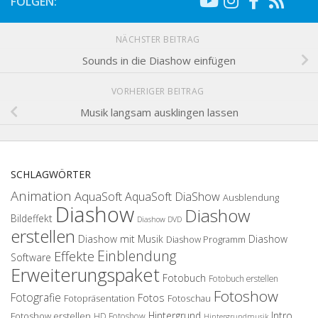
FOLGEN:
NÄCHSTER BEITRAG
Sounds in die Diashow einfügen
VORHERIGER BEITRAG
Musik langsam ausklingen lassen
SCHLAGWÖRTER
Animation
AquaSoft
AquaSoft DiaShow
Ausblendung
Diashow
Diashow
Bildeffekt
Diashow DVD
erstellen
Diashow mit Musik
Diashow
Diashow Programm
Einblendung
Effekte
Software
Erweiterungspaket
Fotobuch
Fotobuch erstellen
Fotoshow
Fotografie
Fotos
Fotopräsentation
Fotoschau
Hintergrund
Intro
Fotoshow erstellen
HD Fotoshow
Hintergrundmusik