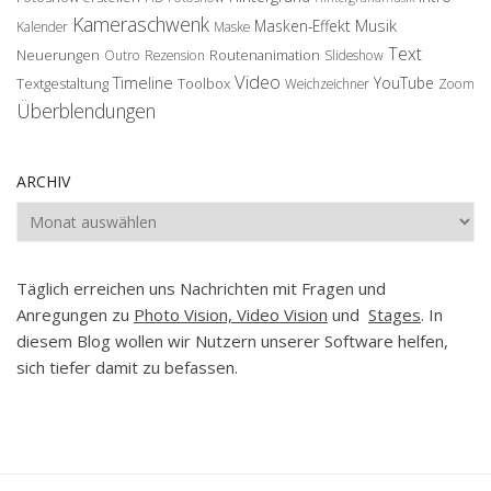
Kameraschwenk
Musik
Masken-Effekt
Kalender
Maske
Text
Neuerungen
Routenanimation
Outro
Rezension
Slideshow
Video
Timeline
YouTube
Textgestaltung
Toolbox
Weichzeichner
Zoom
Überblendungen
ARCHIV
Archiv
Täglich erreichen uns Nachrichten mit Fragen und
Anregungen zu
Photo Vision, Video Vision
und
Stages
. In
diesem Blog wollen wir Nutzern unserer Software helfen,
sich tiefer damit zu befassen.