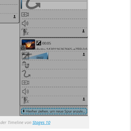
 der Timeline von
Stages 10