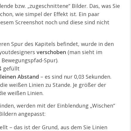
lende bzw. „zugeschnittene“ Bilder. Das, was Sie
chon, wie simpel der Effekt ist. Ein paar
iesem Screenshot noch und diese sind nicht
beren Spur des Kapitels befindet, wurde in den
ayoutdesigners
verschoben
(man sieht im
r Bewegungspfad-Spur).
ß
gefüllt
kleinen Abstand
– es sind nur 0,03 Sekunden.
e weißen Linien zu Stande. Je größer der
ie weißen Linien.
efinden, werden mit der Einblendung „Wischen“
Bildern angepasst:
llt – das ist der Grund, aus dem Sie Linien