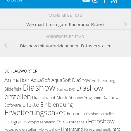
NÄCHSTER BEITRAG
Wie macht man gute Panorama-Bilder?
VORHERIGER BEITRAG
Diashow mit vorbeiziehenden Fotos erstellen
SCHLAGWÖRTER
Animation
AquaSoft
AquaSoft DiaShow
Ausblendung
Diashow
Diashow
Bildeffekt
Diashow DVD
erstellen
Diashow mit Musik
Diashow
Diashow Programm
Einblendung
Effekte
Software
Erweiterungspaket
Fotobuch
Fotobuch erstellen
Fotoshow
Fotografie
Fotos
Fotopräsentation
Fotoschau
Hintergrund
Intro
Fotoshow erstellen
HD Fotoshow
Hintergrundmusik