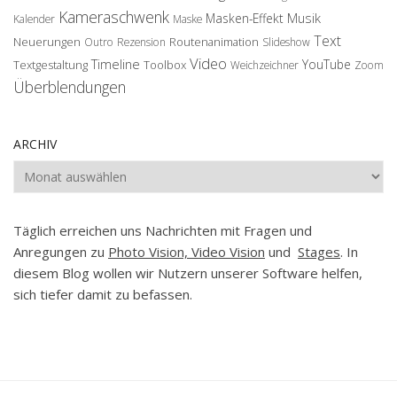
Kameraschwenk
Musik
Masken-Effekt
Kalender
Maske
Text
Neuerungen
Routenanimation
Outro
Rezension
Slideshow
Video
Timeline
YouTube
Textgestaltung
Toolbox
Weichzeichner
Zoom
Überblendungen
ARCHIV
Archiv
Täglich erreichen uns Nachrichten mit Fragen und
Anregungen zu
Photo Vision, Video Vision
und
Stages
. In
diesem Blog wollen wir Nutzern unserer Software helfen,
sich tiefer damit zu befassen.