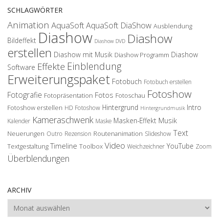
SCHLAGWÖRTER
Animation
AquaSoft
AquaSoft DiaShow
Ausblendung
Diashow
Diashow
Bildeffekt
Diashow DVD
erstellen
Diashow mit Musik
Diashow
Diashow Programm
Einblendung
Effekte
Software
Erweiterungspaket
Fotobuch
Fotobuch erstellen
Fotoshow
Fotografie
Fotos
Fotopräsentation
Fotoschau
Hintergrund
Intro
Fotoshow erstellen
HD Fotoshow
Hintergrundmusik
Kameraschwenk
Musik
Masken-Effekt
Kalender
Maske
Text
Neuerungen
Routenanimation
Outro
Rezension
Slideshow
Video
Timeline
YouTube
Textgestaltung
Toolbox
Weichzeichner
Zoom
Überblendungen
ARCHIV
Archiv