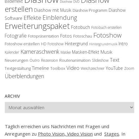
Bildeffekt
Diashow DVD
erstellen
Diashow mit Musik
Diashow
Diashow Programm
Einblendung
Effekte
Software
Erweiterungspaket
Fotobuch
Fotobuch erstellen
Fotoshow
Fotografie
Fotos
Fotopräsentation
Fotoschau
Hintergrund
Intro
Fotoshow erstellen
HD Fotoshow
Hintergrundmusik
Kameraschwenk
Musik
Masken-Effekt
Kalender
Maske
Text
Neuerungen
Routenanimation
Outro
Rezension
Slideshow
Video
Timeline
YouTube
Textgestaltung
Toolbox
Weichzeichner
Zoom
Überblendungen
ARCHIV
Archiv
Täglich erreichen uns Nachrichten mit Fragen und
Anregungen zu
Photo Vision, Video Vision
und
Stages
. In