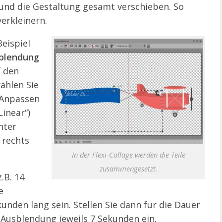
und die Gestaltung gesamt verschieben. So
verkleinern.
Beispiel
sblendung
f den
ählen Sie
 Anpassen
Linear“)
nter
 rechts
In der Flexi-Collage werden die Teile
zusammengesetzt.
.B. 14
e
kunden lang sein. Stellen Sie dann für die Dauer
 Ausblendung jeweils 7 Sekunden ein.