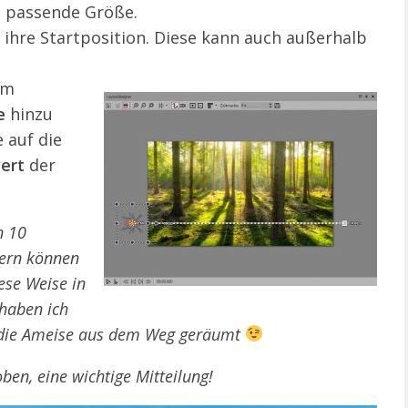
e passende Größe.
 ihre Startposition. Diese kann auch außerhalb
im
e
hinzu
 auf die
ert
der
n 10
ern können
ese Weise in
haben ich
 die Ameise aus dem Weg geräumt
oben, eine wichtige Mitteilung!