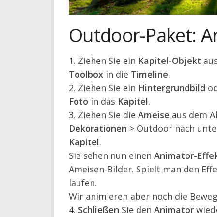
Outdoor-Paket: A
1. Ziehen Sie ein
Kapitel-Objekt
aus
Toolbox
in die
Timeline
.
2. Ziehen Sie ein
Hintergrundbild
od
Foto
in das
Kapitel
.
3. Ziehen Sie die
Ameise
aus dem Ab
Dekorationen
> Outdoor nach unt
Kapitel
.
Sie sehen nun einen
Animator-Effe
Ameisen-Bilder. Spielt man den Effe
laufen.
Wir animieren aber noch die Bewegu
4.
Schließen
Sie den
Animator
wiede