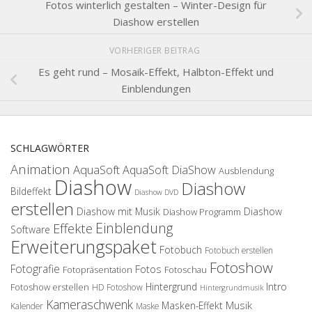
Fotos winterlich gestalten – Winter-Design für
Diashow erstellen
VORHERIGER BEITRAG
Es geht rund – Mosaik-Effekt, Halbton-Effekt und
Einblendungen
SCHLAGWÖRTER
Animation
AquaSoft
AquaSoft DiaShow
Ausblendung
Diashow
Diashow
Bildeffekt
Diashow DVD
erstellen
Diashow mit Musik
Diashow
Diashow Programm
Einblendung
Effekte
Software
Erweiterungspaket
Fotobuch
Fotobuch erstellen
Fotoshow
Fotografie
Fotos
Fotopräsentation
Fotoschau
Hintergrund
Intro
Fotoshow erstellen
HD Fotoshow
Hintergrundmusik
Kameraschwenk
Musik
Masken-Effekt
Kalender
Maske