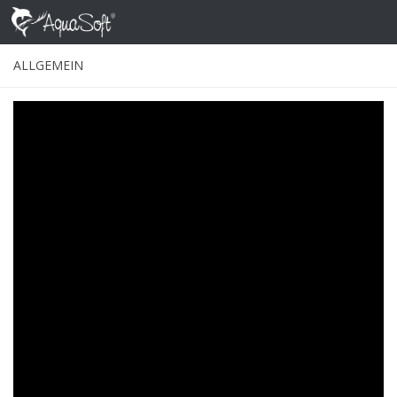
Skip to content
ALLGEMEIN
Sonnenglitzern auf der
Wasseroberfläche – Animation auf Foto
erstellen
VON
NADINE
·
26. NOVEMBER 2020
Die Sonne geht bald unter, das Meer glitzert – klick! – das
Foto dieses wunderschönen Moments ist gemacht, aber
das Sonnenglitzern auf der Wasseroberfläche ist eine
Erinnerung, die auf dem Foto nur eingefroren sein kann.