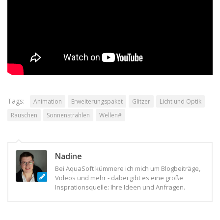
verschiebt.
Ich wünsche Ihnen viel Spaß beim Nachmachen!
(
4
Stimme(n), Durchschnitt:
3,75
)
Tags:
Animation
Erweiterungspaket
Glitzer
Licht und Optik
Rauschen
Sonnenstrahlen
Wellen#
Nadine
Bei AquaSoft kümmere ich mich um Blogbeiträge,
Videos und mehr - dabei gibt es eine große
Insprationsquelle: Ihre Ideen und Anfragen.