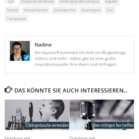
Tags:
Diashow mit Musik
Hintergrundmusikspur
Kapitel
Sound
Sound kürzen
Soundarchiv
Soundspur
Ton
Tonspuren
Nadine
Bei AquaSoft kümmere ich mich um Blogbeiträge,
Videos und mehr - dabei gibt es eine große
Insprationsquelle: Ihre Ideen und Anfragen.
DAS KÖNNTE SIE AUCH INTERESSIEREN...
Diashow mit
Diashow mit