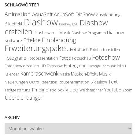
SCHLAGWÖRTER
Animation
AquaSoft
AquaSoft DiaShow
Ausblendung
Diashow
Diashow
Bildeffekt
Diashow DVD
erstellen
Diashow mit Musik
Diashow
Diashow Programm
Einblendung
Effekte
Software
Erweiterungspaket
Fotobuch
Fotobuch erstellen
Fotoshow
Fotografie
Fotos
Fotopräsentation
Fotoschau
Hintergrund
Intro
Fotoshow erstellen
HD Fotoshow
Hintergrundmusik
Kameraschwenk
Musik
Masken-Effekt
Kalender
Maske
Text
Neuerungen
Routenanimation
Outro
Rezension
Slideshow
Video
Timeline
YouTube
Textgestaltung
Toolbox
Weichzeichner
Zoom
Überblendungen
ARCHIV
Archiv