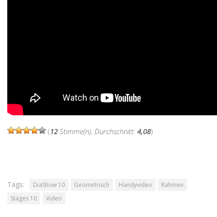
(
12
Stimme(n), Durchschnitt:
4,08
)
Tags:
DiaShow 10
Geometrisch
Handyvideo
Rahmen
Stages 10
Video