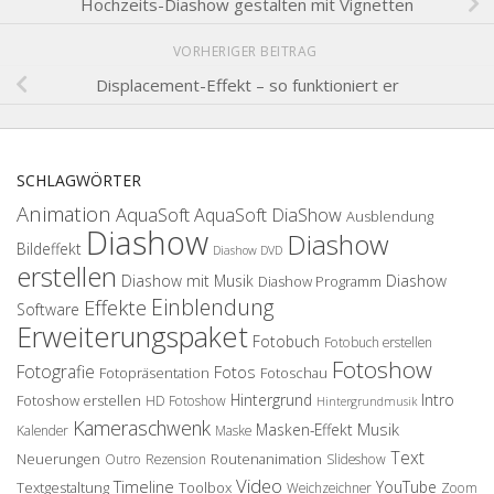
Hochzeits-Diashow gestalten mit Vignetten
VORHERIGER BEITRAG
Displacement-Effekt – so funktioniert er
SCHLAGWÖRTER
Animation
AquaSoft
AquaSoft DiaShow
Ausblendung
Diashow
Diashow
Bildeffekt
Diashow DVD
erstellen
Diashow mit Musik
Diashow
Diashow Programm
Einblendung
Effekte
Software
Erweiterungspaket
Fotobuch
Fotobuch erstellen
Fotoshow
Fotografie
Fotos
Fotopräsentation
Fotoschau
Hintergrund
Intro
Fotoshow erstellen
HD Fotoshow
Hintergrundmusik
Kameraschwenk
Musik
Masken-Effekt
Kalender
Maske
Text
Neuerungen
Routenanimation
Outro
Rezension
Slideshow
Video
Timeline
YouTube
Textgestaltung
Toolbox
Weichzeichner
Zoom