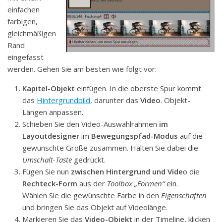
einfachen
farbigen,
gleichmäßigen
Rand
eingefasst
werden. Gehen Sie am besten wie folgt vor:
Kapitel-Objekt
einfügen. In die oberste Spur kommt
das
Hintergrundbild
, darunter das
Video
. Objekt-
Längen anpassen.
Schieben Sie den Video-Auswahlrahmen
im
Layoutdesigner
im
Bewegungspfad-Modus
auf die
gewünschte Größe zusammen. Halten Sie dabei die
Umschalt-Taste
gedrückt.
Fügen Sie nun
zwischen Hintergrund und Vide
o die
Rechteck-Form
aus der
Toolbox „Formen“
ein.
Wählen Sie die gewünschte Farbe in den
Eigenschaften
und bringen Sie das Objekt auf Videolänge.
Markieren Sie das
Video-Objekt
in der Timeline, klicken