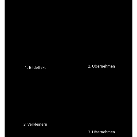
gewechselt.
Legen Sie zuerst alle Bilder untereinander in ein Kapitel mit
Hintergrund. Für ein Bild erstellen wir nun einen Bildeffekt
mit Waben-Maske.
(Bilder unten anklicken zum Vergrößern)
2. Übernehmen
1. Bildeffekt
3. Verkleinern
3. Übernehmen