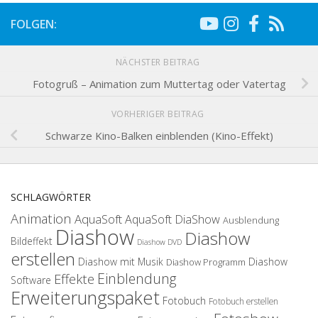
FOLGEN:
NÄCHSTER BEITRAG
Fotogruß – Animation zum Muttertag oder Vatertag
VORHERIGER BEITRAG
Schwarze Kino-Balken einblenden (Kino-Effekt)
SCHLAGWÖRTER
Animation
AquaSoft
AquaSoft DiaShow
Ausblendung
Diashow
Diashow
Bildeffekt
Diashow DVD
erstellen
Diashow mit Musik
Diashow
Diashow Programm
Einblendung
Effekte
Software
Erweiterungspaket
Fotobuch
Fotobuch erstellen