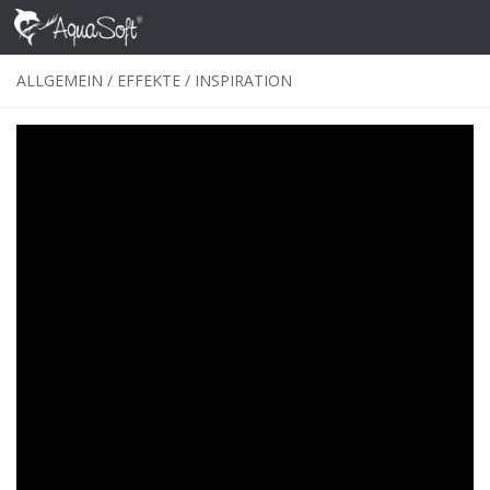
Skip to content
ALLGEMEIN
/
EFFEKTE
/
INSPIRATION
Waben-Collage mit Foto-Details
erstellen
VON
ALEXANDRA
·
30. APRIL 2020
Sie haben eine Menge Details fotografiert, aber jedes
einzelne als Foto zu zeigen, das würde aber die
Präsentation doch sehr in die Länge ziehen – kennen Sie
diese Situation? Eine
Waben-Collage
könnte die Lösung
sein! Hier brauchen Sie keine separate Bildbearbeitung, die