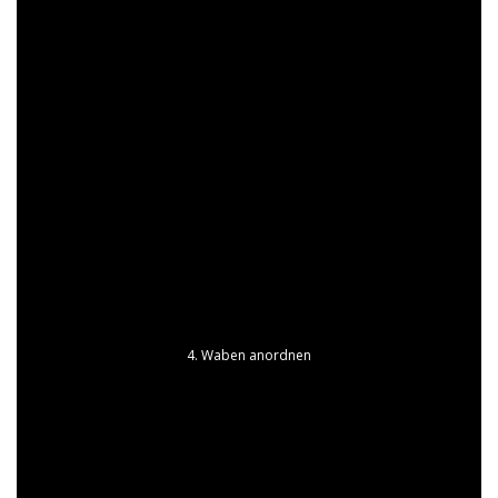
4. Waben anordnen
Bildeffekt erstellen
Markieren Sie Ihr Bild und wechseln Sie über das
Stiftsymbol in den
Bildeditor
und dort zum Reiter
„Effekte“. Mit dem + fügen Sie den Effekt „Masken“ hinzu