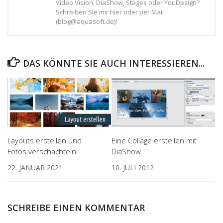
Video Vision, DiaShow, Stages oder YouDesign?
Schreiben Sie mir hier oder per Mail
(blog@aquasoft.de)!
DAS KÖNNTE SIE AUCH INTERESSIEREN...
Layouts erstellen und
Eine Collage erstellen mit
Fotos verschachteln
DiaShow
22. JANUAR 2021
10. JULI 2012
SCHREIBE EINEN KOMMENTAR