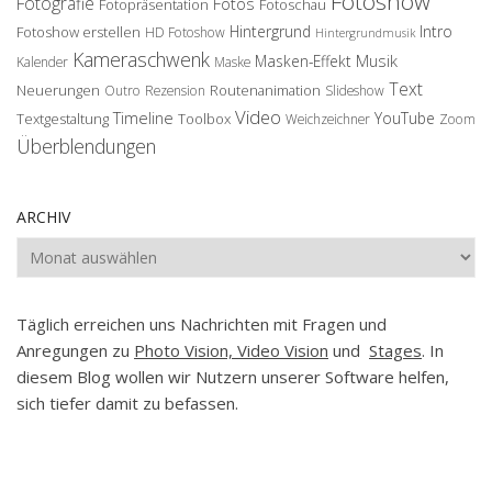
Fotoshow
Fotografie
Fotos
Fotopräsentation
Fotoschau
Hintergrund
Intro
Fotoshow erstellen
HD Fotoshow
Hintergrundmusik
Kameraschwenk
Musik
Masken-Effekt
Kalender
Maske
Text
Neuerungen
Routenanimation
Outro
Rezension
Slideshow
Video
Timeline
YouTube
Textgestaltung
Toolbox
Weichzeichner
Zoom
Überblendungen
ARCHIV
Archiv
Täglich erreichen uns Nachrichten mit Fragen und
Anregungen zu
Photo Vision, Video Vision
und
Stages
. In
diesem Blog wollen wir Nutzern unserer Software helfen,
sich tiefer damit zu befassen.