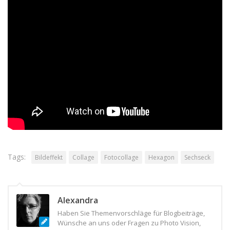
diesen oder auch ganz anderen Varianten – gefunden haben,
würde ich mich sehr über eine Nachricht und einen
Screenshot freuen!
Im
VIP-Club
finden Sie das Projekt zum
Download
.
(
8
Stimme(n), Durchschnitt:
3,88
)
Fotos: axel grollemund, Negative Space (beide Pexels)
Tags:
Bildeffekt
Collage
Fotocollage
Hexagon
Sechseck
Alexandra
Haben Sie Themenvorschläge für Blogbeiträge,
Wünsche an uns oder Fragen zu Photo Vision,