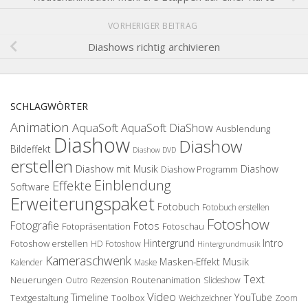
VORHERIGER BEITRAG
Diashows richtig archivieren
SCHLAGWÖRTER
Animation
AquaSoft
AquaSoft DiaShow
Ausblendung
Diashow
Diashow
Bildeffekt
Diashow DVD
erstellen
Diashow mit Musik
Diashow
Diashow Programm
Einblendung
Effekte
Software
Erweiterungspaket
Fotobuch
Fotobuch erstellen
Fotoshow
Fotografie
Fotos
Fotopräsentation
Fotoschau
Hintergrund
Intro
Fotoshow erstellen
HD Fotoshow
Hintergrundmusik
Kameraschwenk
Musik
Masken-Effekt
Kalender
Maske
Text
Neuerungen
Routenanimation
Outro
Rezension
Slideshow
Video
Timeline
YouTube
Textgestaltung
Toolbox
Weichzeichner
Zoom