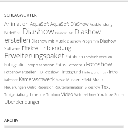
SCHLAGWÖRTER
Animation
AquaSoft
AquaSoft DiaShow
Ausblendung
Diashow
Diashow
Bildeffekt
Diashow DVD
erstellen
Diashow mit Musik
Diashow
Diashow Programm
Einblendung
Effekte
Software
Erweiterungspaket
Fotobuch
Fotobuch erstellen
Fotoshow
Fotografie
Fotos
Fotopräsentation
Fotoschau
Hintergrund
Intro
Fotoshow erstellen
HD Fotoshow
Hintergrundmusik
Kameraschwenk
Musik
Masken-Effekt
Kalender
Maske
Text
Neuerungen
Routenanimation
Outro
Rezension
Slideshow
Video
Timeline
YouTube
Textgestaltung
Toolbox
Weichzeichner
Zoom
Überblendungen
ARCHIV