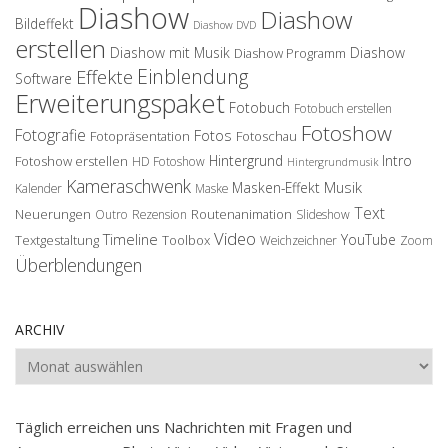
Diashow
Diashow
Bildeffekt
Diashow DVD
erstellen
Diashow mit Musik
Diashow
Diashow Programm
Einblendung
Effekte
Software
Erweiterungspaket
Fotobuch
Fotobuch erstellen
Fotoshow
Fotografie
Fotos
Fotopräsentation
Fotoschau
Hintergrund
Intro
Fotoshow erstellen
HD Fotoshow
Hintergrundmusik
Kameraschwenk
Musik
Masken-Effekt
Kalender
Maske
Text
Neuerungen
Routenanimation
Outro
Rezension
Slideshow
Video
Timeline
YouTube
Textgestaltung
Toolbox
Weichzeichner
Zoom
Überblendungen
ARCHIV
Archiv
Täglich erreichen uns Nachrichten mit Fragen und