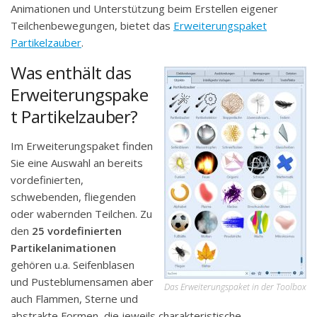
Animationen und Unterstützung beim Erstellen eigener
Teilchenbewegungen, bietet das
Erweiterungspaket
Partikelzauber
.
Was enthält das
Erweiterungspake
t Partikelzauber?
Im Erweiterungspaket finden
Sie eine Auswahl an bereits
vordefinierten,
schwebenden, fliegenden
oder wabernden Teilchen. Zu
den
25 vordefinierten
Partikelanimationen
gehören u.a. Seifenblasen
und Pusteblumensamen aber
Das Erweiterungspaket in der Toolbox
auch Flammen, Sterne und
abstrakte Formen, die jeweils charakteristische