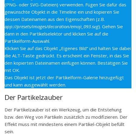
(PNG- oder SVG-Dateien) verwenden. Fügen Sie dafür das
gewünschte Objekt in die Timeline ein und kopieren Sie
dessen Dateinamen aus den Eigenschaften (z.B.
app://presets/images/decoration/emoji_093.svg
). Gehen Sie
dann in den Partikelselektor und klicken Sie auf die
Partikelform-Auswahl.
Klicken Sie auf das Objekt „Eigenes Bild“ und halten Sie dabei
die ALT-Taste gedrückt. Es erscheint ein Fenster, in das Sie
den kopierten Dateinamen einfügen können. Bestätigen Sie
mit OK.
Das Objekt ist jetzt der Partikelform-Galerie hinzugefügt
und kann ausgewählt werden.
Der Partikelzauber
Der Partikelzauber ist ein Werkzeug, um die Entstehung
bzw. den Weg von Partikeln zusätzlich zu modifizieren. Der
Effekt muss mit mindestens einem Partikel-Objekt befüllt
sein.