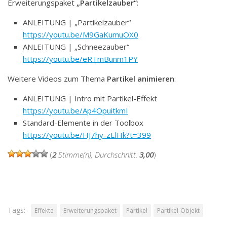
Erweiterungspaket
„Partikelzauber“
:
ANLEITUNG | „Partikelzauber“
https://youtu.be/M9GaKumuOX0
ANLEITUNG | „Schneezauber“
https://youtu.be/eRTmBunm1PY
Weitere Videos zum Thema
Partikel animieren
:
ANLEITUNG | Intro mit Partikel-Effekt
https://youtu.be/Ap4OpuitkmI
Standard-Elemente in der Toolbox
https://youtu.be/HJ7hy-zElHk?t=399
(
2
Stimme(n), Durchschnitt:
3,00
)
Tags:
Effekte
Erweiterungspaket
Partikel
Partikel-Objekt