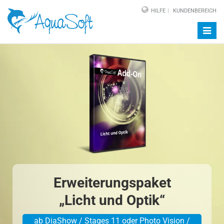
HILFE
KUNDENBEREICH
Navig
auf-/
Erweiterungspaket
„Licht und Optik“
ab DiaShow / Stages 11 oder Photo Vision /