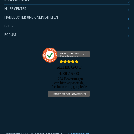
KUNDENBEREICH
HILFE-CENTER
HANDBÜCHER UND ONLINE-HILFEN
BLOG
FORUM
AUSGEZEICHNET
.org
Kundenbewertungen
SEHR GUT
4.80
/ 5.00
1.224 Bewertungen
von hier, aquasoft.de,
facebook.com, google.de
Hinweis zu den Bewertungen