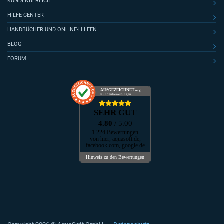
KUNDENBEREICH
HILFE-CENTER
HANDBÜCHER UND ONLINE-HILFEN
BLOG
FORUM
AUSGEZEICHNET
.org
Kundenbewertungen
SEHR GUT
4.80
/ 5.00
1.224 Bewertungen
von hier, aquasoft.de,
facebook.com, google.de
Hinweis zu den Bewertungen