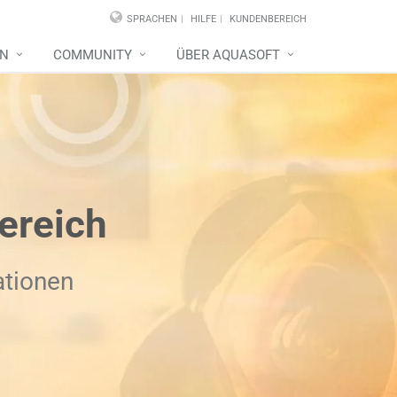
SPRACHEN
HILFE
KUNDENBEREICH
EN
COMMUNITY
ÜBER AQUASOFT
ereich
ationen