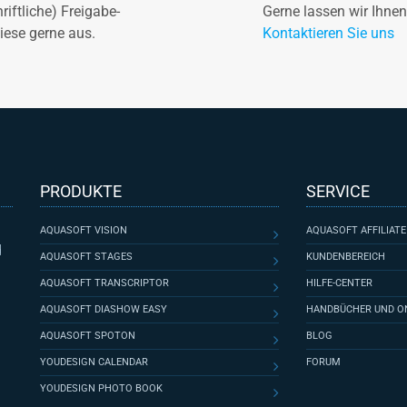
riftliche) Freigabe-
Gerne lassen wir Ihn
diese gerne aus.
Kontaktieren Sie uns
PRODUKTE
SERVICE
AQUASOFT VISION
AQUASOFT AFFILIAT
d
AQUASOFT STAGES
KUNDENBEREICH
AQUASOFT TRANSCRIPTOR
HILFE-CENTER
AQUASOFT DIASHOW EASY
HANDBÜCHER UND ON
AQUASOFT SPOTON
BLOG
YOUDESIGN CALENDAR
FORUM
YOUDESIGN PHOTO BOOK