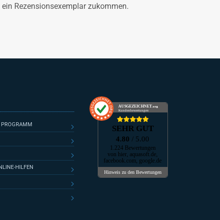
en ein Rezensionsexemplar zukommen.
AUSGEZEICHNET
.org
Kundenbewertungen
E PROGRAMM
SEHR GUT
4.80
/ 5.00
1.224 Bewertungen
von hier, aquasoft.de,
facebook.com, google.de
LINE-HILFEN
Hinweis zu den Bewertungen