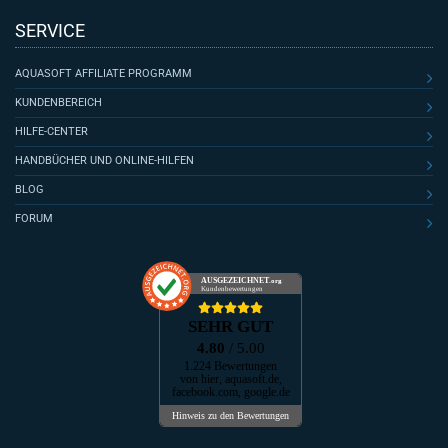
SERVICE
AQUASOFT AFFILIATE PROGRAMM
KUNDENBEREICH
HILFE-CENTER
HANDBÜCHER UND ONLINE-HILFEN
BLOG
FORUM
AUSGEZEICHNET
.org
Kundenbewertungen
SEHR GUT
4.80
/ 5.00
1.224 Bewertungen
von hier, aquasoft.de,
facebook.com, google.de
Hinweis zu den Bewertungen