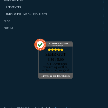
KUNDENBEREICH
HILFE-CENTER
HANDBÜCHER UND ONLINE-HILFEN
BLOG
FORUM
AUSGEZEICHNET
.org
Kundenbewertungen
SEHR GUT
4.80
/ 5.00
1.224 Bewertungen
von hier, aquasoft.de,
facebook.com, google.de
Hinweis zu den Bewertungen