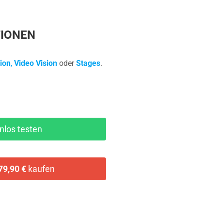
TIONEN
ion
,
Video Vision
oder
Stages
.
nlos testen
79,90 €
kaufen