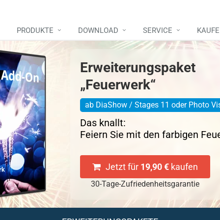
PRODUKTE
DOWNLOAD
SERVICE
KAUF
Erweiterungspaket
„Feuerwerk“
ab DiaShow / Stages 11 oder Photo Vis
Das knallt:
Feiern Sie mit den farbigen Fe
Jetzt für
19,90 €
kaufen
30-Tage-Zufriedenheitsgarantie