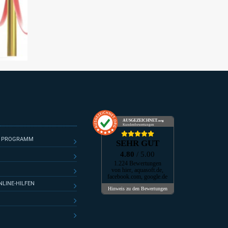
AUSGEZEICHNET
.org
Kundenbewertungen
E PROGRAMM
SEHR GUT
4.80
/ 5.00
1.224 Bewertungen
von hier, aquasoft.de,
facebook.com, google.de
LINE-HILFEN
Hinweis zu den Bewertungen