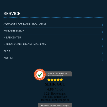
SERVICE
AQUASOFT AFFILIATE PROGRAMM
KUNDENBEREICH
HILFE-CENTER
HANDBÜCHER UND ONLINE-HILFEN
BLOG
FORUM
AUSGEZEICHNET
.org
Kundenbewertungen
SEHR GUT
4.80
/ 5.00
1.224 Bewertungen
von hier, aquasoft.de,
facebook.com, google.de
Hinweis zu den Bewertungen