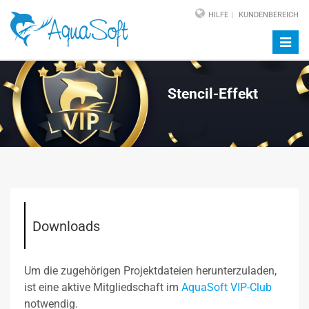
HILFE
KUNDENBEREICH
Navig
auf-/
Stencil-Effekt
Downloads
Um die zugehörigen Projektdateien herunterzuladen,
ist eine aktive Mitgliedschaft im
AquaSoft VIP-Club
notwendig.