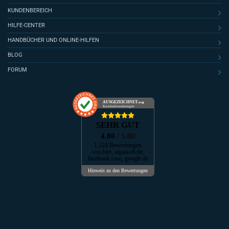
KUNDENBEREICH
HILFE-CENTER
HANDBÜCHER UND ONLINE-HILFEN
BLOG
FORUM
AUSGEZEICHNET
.org
Kundenbewertungen
SEHR GUT
4.80
/ 5.00
1.224 Bewertungen
von hier, aquasoft.de,
facebook.com, google.de
Hinweis zu den Bewertungen