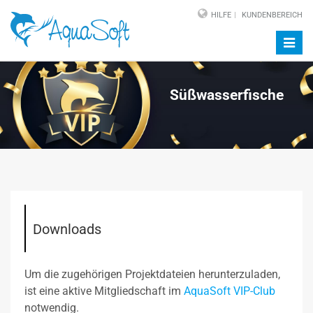
HILFE
KUNDENBEREICH
Navig
auf-/
Süßwasserfische
Downloads
Um die zugehörigen Projektdateien herunterzuladen,
ist eine aktive Mitgliedschaft im
AquaSoft VIP-Club
notwendig.