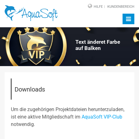
HILFE
KUNDENBEREICH
Navig
auf-/
Text änderet Farbe
auf Balken
Downloads
Um die zugehörigen Projektdateien herunterzuladen,
ist eine aktive Mitgliedschaft im
AquaSoft VIP-Club
notwendig.