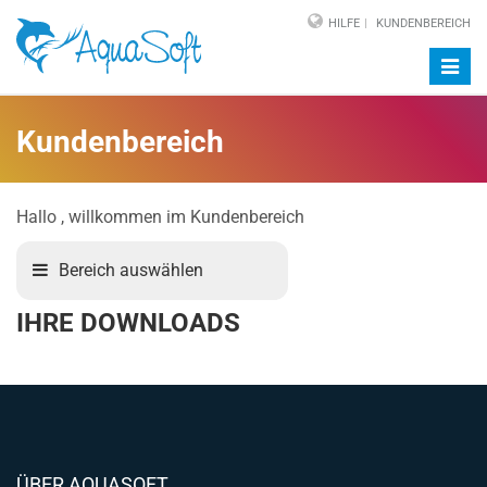
HILFE
KUNDENBEREICH
Navig
auf-/
Kundenbereich
Hallo
, willkommen im Kundenbereich
Bereich auswählen
IHRE DOWNLOADS
ÜBER AQUASOFT