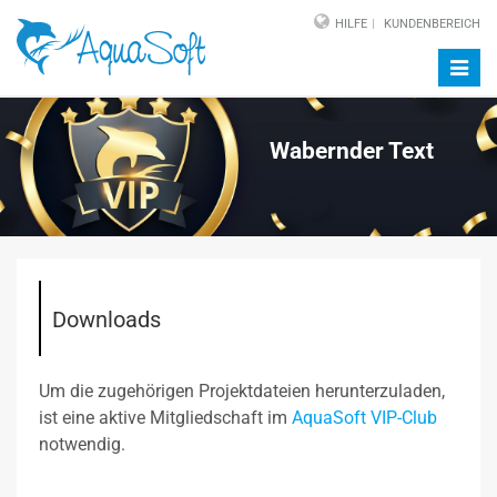
HILFE
KUNDENBEREICH
Navig
auf-/
Wabernder Text
Downloads
Um die zugehörigen Projektdateien herunterzuladen,
ist eine aktive Mitgliedschaft im
AquaSoft VIP-Club
notwendig.