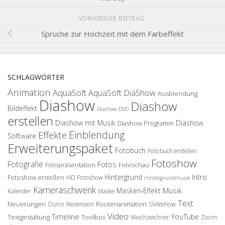
VORHERIGER BEITRAG
Sprüche zur Hochzeit mit dem Farbeffekt
SCHLAGWÖRTER
Animation
AquaSoft
AquaSoft DiaShow
Ausblendung
Diashow
Diashow
Bildeffekt
Diashow DVD
erstellen
Diashow mit Musik
Diashow
Diashow Programm
Einblendung
Effekte
Software
Erweiterungspaket
Fotobuch
Fotobuch erstellen
Fotoshow
Fotografie
Fotos
Fotopräsentation
Fotoschau
Hintergrund
Intro
Fotoshow erstellen
HD Fotoshow
Hintergrundmusik
Kameraschwenk
Musik
Masken-Effekt
Kalender
Maske
Text
Neuerungen
Routenanimation
Outro
Rezension
Slideshow
Video
Timeline
YouTube
Textgestaltung
Toolbox
Weichzeichner
Zoom