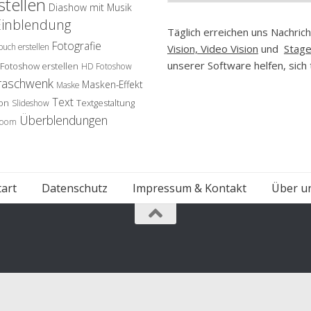
tellen
Diashow mit Musik
Einblendung
Täglich erreichen uns Nachri
Fotografie
buch erstellen
Vision, Video Vision
und
Stag
unserer Software helfen, sich 
Fotoshow erstellen
HD Fotoshow
raschwenk
Masken-Effekt
Maske
Text
on
Textgestaltung
Slideshow
Überblendungen
oom
tart
Datenschutz
Impressum & Kontakt
Über u