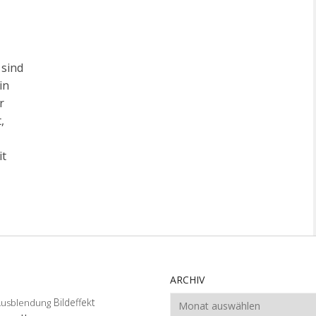
 sind
in
r
,
it
ARCHIV
Archiv
Bildeffekt
Ausblendung