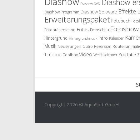
Diashow
Diashow ers
Diashow DVD
Effekte
Diashow Software
Diashow Programm
Erweiterungspaket
Fotobuch
Foto
Fotoshow
Fotos
Fotopräsentation
Fotoschau
Kame
Hintergrund
Intro
Kalender
Hintergrundmusik
Musik
Neuerungen
Routenanimati
Outro
Rezension
Video
Timeline
YouTube
Toolbox
Weichzeichner
Z
S
Copyright 2026 © AquaSoft GmbH