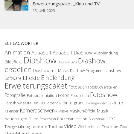
Erweiterungspaket „Kino und TV“
23 JUNI, 2023
SCHLAGWÖRTER
Animation
AquaSoft
AquaSoft DiaShow
Ausblendung
Diashow
Diashow
Bildeffekt
Diashow DVD
erstellen
Diashow mit Musik
Diashow
Diashow Programm
Einblendung
Effekte
Software
Erweiterungspaket
Fotobuch
Fotobuch erstellen
Fotoshow
Fotografie
Fotos
Fotopräsentation
Fotoschau
Hintergrund
Intro
Fotoshow erstellen
HD Fotoshow
Hintergrundmusik
Kameraschwenk
Musik
Masken-Effekt
Kalender
Maske
Text
Neuerungen
Routenanimation
Outro
Rezension
Slideshow
Video
Timeline
YouTube
Textgestaltung
Toolbox
Weichzeichner
Zoom