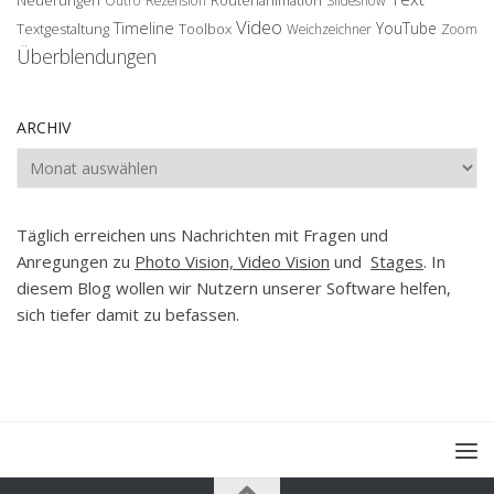
Neuerungen
Routenanimation
Outro
Rezension
Slideshow
Video
Timeline
YouTube
Textgestaltung
Toolbox
Weichzeichner
Zoom
Überblendungen
ARCHIV
Archiv
Täglich erreichen uns Nachrichten mit Fragen und
Anregungen zu
Photo Vision, Video Vision
und
Stages
. In
diesem Blog wollen wir Nutzern unserer Software helfen,
sich tiefer damit zu befassen.