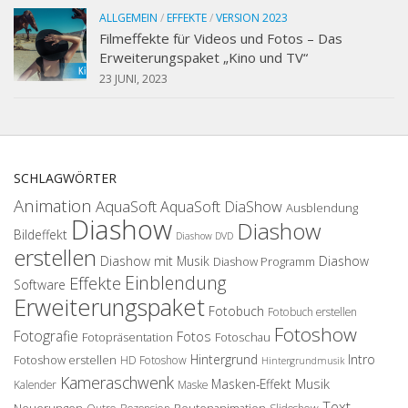
ALLGEMEIN
/
EFFEKTE
/
VERSION 2023
Filmeffekte für Videos und Fotos – Das
Erweiterungspaket „Kino und TV“
23 JUNI, 2023
SCHLAGWÖRTER
Animation
AquaSoft
AquaSoft DiaShow
Ausblendung
Diashow
Diashow
Bildeffekt
Diashow DVD
erstellen
Diashow mit Musik
Diashow
Diashow Programm
Einblendung
Effekte
Software
Erweiterungspaket
Fotobuch
Fotobuch erstellen
Fotoshow
Fotografie
Fotos
Fotopräsentation
Fotoschau
Hintergrund
Intro
Fotoshow erstellen
HD Fotoshow
Hintergrundmusik
Kameraschwenk
Musik
Masken-Effekt
Kalender
Maske
Text