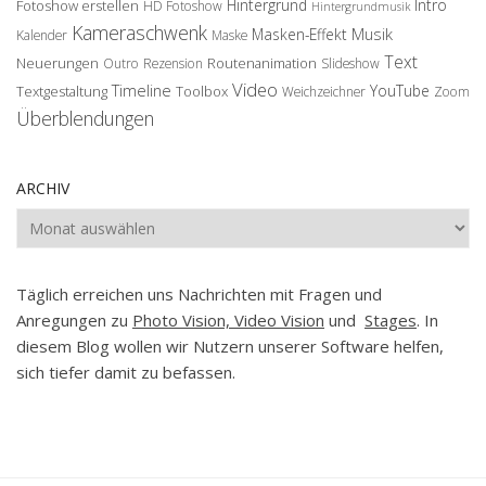
Hintergrund
Intro
Fotoshow erstellen
HD Fotoshow
Hintergrundmusik
Kameraschwenk
Musik
Masken-Effekt
Kalender
Maske
Text
Neuerungen
Routenanimation
Outro
Rezension
Slideshow
Video
Timeline
YouTube
Textgestaltung
Toolbox
Weichzeichner
Zoom
Überblendungen
ARCHIV
Archiv
Täglich erreichen uns Nachrichten mit Fragen und
Anregungen zu
Photo Vision, Video Vision
und
Stages
. In
diesem Blog wollen wir Nutzern unserer Software helfen,
sich tiefer damit zu befassen.