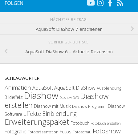
FOLGEN:
NÄCHSTER BEITRAG
AquaSoft DiaShow 7 erschienen
VORHERIGER BEITRAG
AquaSoft DiaShow 6 – Aktuelle Rezension
SCHLAGWÖRTER
Animation
AquaSoft
AquaSoft DiaShow
Ausblendung
Diashow
Diashow
Bildeffekt
Diashow DVD
erstellen
Diashow mit Musik
Diashow
Diashow Programm
Einblendung
Effekte
Software
Erweiterungspaket
Fotobuch
Fotobuch erstellen
Fotoshow
Fotografie
Fotos
Fotopräsentation
Fotoschau