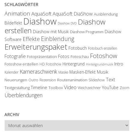
SCHLAGWÖRTER
Animation
AquaSoft
AquaSoft DiaShow
Ausblendung
Diashow
Diashow
Bildeffekt
Diashow DVD
erstellen
Diashow mit Musik
Diashow
Diashow Programm
Einblendung
Effekte
Software
Erweiterungspaket
Fotobuch
Fotobuch erstellen
Fotoshow
Fotografie
Fotos
Fotopräsentation
Fotoschau
Hintergrund
Intro
Fotoshow erstellen
HD Fotoshow
Hintergrundmusik
Kameraschwenk
Musik
Masken-Effekt
Kalender
Maske
Text
Neuerungen
Routenanimation
Outro
Rezension
Slideshow
Video
Timeline
YouTube
Textgestaltung
Toolbox
Weichzeichner
Zoom
Überblendungen
ARCHIV
Archiv