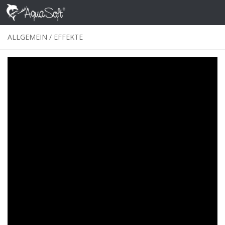
Skip to content
ALLGEMEIN
/
EFFEKTE
Spiegeleffekt im Splitscreen mit Videos
und Fotos erstellen
VON
ALEXANDRA
·
9. APRIL 2020
Wie Sie ganz ohne Bildbearbeitungsprogramm einen
Spiegeleffekt für Fotos und Videos erstellen, zeige ich hier in
drei Varianten. Grundlage dafür ist ein Splitscreen, der
hier
im Blog
bereits näher erläutert wurde. Umsetzen lassen sich
die hier gezeigten Spiegelungen in
DiaShow, Stages
und