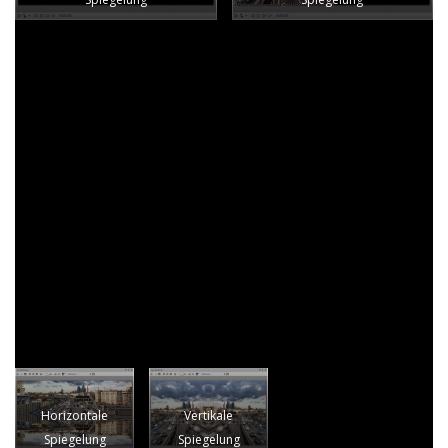
Kopieren Sie nun das Bild oder Video, indem Sie es mit
gedrückter STRG-Taste unter das bestehende Bild oder
Video ziehen.
Ziehen Sie dann den Effekt 3D-Rotation aus der Toolbox auf
das zweite Foto oder Video. Stellen Sie in den Eigenschaften
von Foto oder Video „Hintergrund füllen“ auf „Aus“.
Wählen Sie in den
Effekteigenschaften jetzt für eine
horizontale Spiegelung X=0° / Y=
180° / Z=180° oder
für eine vertikale Spiegelung X=0° /
Y= 180° / Z=0°
Horizontale
Vertikale
Spiegelung
Spiegelung