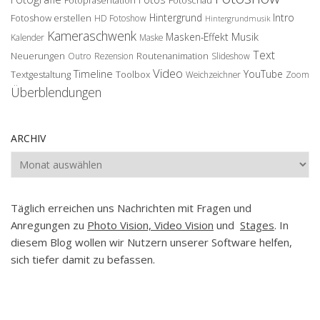
Hintergrund
Intro
Fotoshow erstellen
HD Fotoshow
Hintergrundmusik
Kameraschwenk
Musik
Masken-Effekt
Kalender
Maske
Text
Neuerungen
Routenanimation
Outro
Rezension
Slideshow
Video
Timeline
YouTube
Textgestaltung
Toolbox
Weichzeichner
Zoom
Überblendungen
ARCHIV
Archiv
Täglich erreichen uns Nachrichten mit Fragen und
Anregungen zu
Photo Vision, Video Vision
und
Stages
. In
diesem Blog wollen wir Nutzern unserer Software helfen,
sich tiefer damit zu befassen.