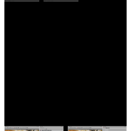
Sollten Sie beim Abspielen einen kleinen schwarzen Streifen
an der „Spiegelachse“ sehen, erhöhen Sie in der Manuellen
Eingabe den Breite-Wert für ein Bild oder Video minimal, z.B.
auf 0,1%.
Der Effekt funktioniert übrigens auch mit Text-Objekten.
2. Spiegeleffekt für Videos und Fotos
mit Effekt „Reflexion“
(aus Erweiterungspaket „Natureffekte“)
Den Effekt „Reflexion“ finden Sie im
Erweiterungspaket
„Natureffekte“
. Ziehen Sie ein Foto oder Video in die
Timeline, schneiden Sie es zu und ziehen Sie den Effekt
„Reflexion“ direkt aus der Toolbox darauf. Für eine
horizontale Spiegelung wählen Sie für den Winkel der
Spiegelachse einen Winkel von 90° (vertikal = 0°).