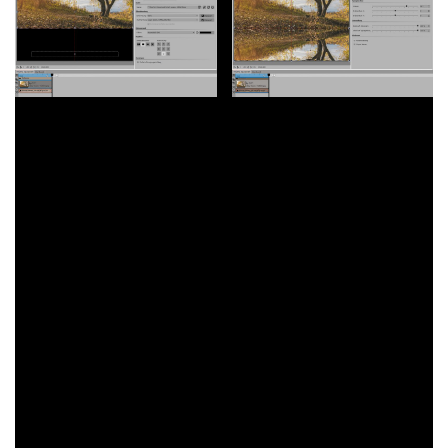
Dann markieren Sie das Foto oder Video, um im
Layoutdesigner den Auschnitt festzulegen, der gespiegelt
werden soll. Verkleinern Sie den Auswahlrahmen des Bildes
oder Videos und ziehen Sie ihn auf Position im
Layoutdesigner.
Damit der Effekt mit einem statischen Bild lebendiger wirkt,