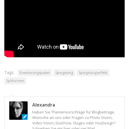
eine einfache horizontale Spiegelung der unteren Bildhälfte.
Der Effekt ist aber eben eigentlich für „mehr“ konzipiert.
Testen Sie zum Beispiel zusätzlich das horizontale Scrolling
mit einem Wert von 0,1Hz, um in den Effekt einzutauchen.
(
4
Stimme(n), Durchschnitt:
2,75
)
Foto und Video: Vitaly-Vlasov (pexels)
Tags:
Erweiterungspaket
Spiegelung
Spiegelungseffekt
Splitscreen
Alexandra
Haben Sie Themenvorschläge für Blogbeiträge,
Wünsche an uns oder Fragen zu Photo Vision,
Video Vision, DiaShow, Stages oder YouDesign?
Schreiben Sie mir hier oder per Mail