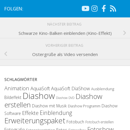
FOLGEN:
NÄCHSTER BEITRAG
Schwarze Kino-Balken einblenden (Kino-Effekt)
VORHERIGER BEITRAG
Ostergrüße als Video versenden
SCHLAGWÖRTER
Animation
AquaSoft
AquaSoft DiaShow
Ausblendung
Diashow
Diashow
Bildeffekt
Diashow DVD
erstellen
Diashow mit Musik
Diashow
Diashow Programm
Einblendung
Effekte
Software
Erweiterungspaket
Fotobuch
Fotobuch erstellen
Fotoshow
Fotografie
Fotos
Fotopräsentation
Fotoschau