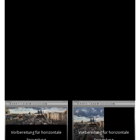
Splitscreen zu erhalten:
1. Spiegeleffekt für Videos und Fotos
mit 3D-Rotation
Ziehen Sie das Foto oder Video in die Timeline. Klicken Sie
am linken Timeline-Rand auf „Auswahl in Kapitel
zusammenfassen“, um mit mehreren Spuren arbeiten zu
können.
Verkleinern Sie den Auswahlrahmen des Bildes oder Videos
im Layoutdesigner und ziehen Sie ihn dann auf die Position
im sichtbaren Bildbereich, an der das Original abgespielt
werden soll.
Vorbereitung für horizontale
Vorbereitung für horizontale
Spiegelung
Spiegelung