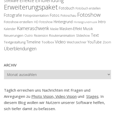
Einblendung
Effekte
Software
Erweiterungspaket
Fotobuch
Fotobuch erstellen
Fotoshow
Fotografie
Fotos
Fotopräsentation
Fotoschau
Hintergrund
Intro
Fotoshow erstellen
HD Fotoshow
Hintergrundmusik
Kameraschwenk
Musik
Masken-Effekt
Kalender
Maske
Text
Neuerungen
Routenanimation
Outro
Rezension
Slideshow
Video
Timeline
YouTube
Textgestaltung
Toolbox
Weichzeichner
Zoom
Überblendungen
ARCHIV
Archiv
Täglich erreichen uns Nachrichten mit Fragen und
Anregungen zu
Photo Vision, Video Vision
und
Stages
. In
diesem Blog wollen wir Nutzern unserer Software helfen,
sich tiefer damit zu befassen.