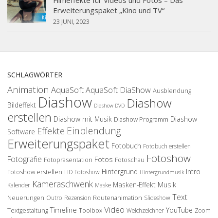
Filmeffekte für Videos und Fotos – Das
Erweiterungspaket „Kino und TV“
23 JUNI, 2023
SCHLAGWÖRTER
Animation
AquaSoft
AquaSoft DiaShow
Ausblendung
Diashow
Diashow
Bildeffekt
Diashow DVD
erstellen
Diashow mit Musik
Diashow
Diashow Programm
Einblendung
Effekte
Software
Erweiterungspaket
Fotobuch
Fotobuch erstellen
Fotoshow
Fotografie
Fotos
Fotopräsentation
Fotoschau
Hintergrund
Intro
Fotoshow erstellen
HD Fotoshow
Hintergrundmusik
Kameraschwenk
Musik
Masken-Effekt
Kalender
Maske
Text
Neuerungen
Routenanimation
Outro
Rezension
Slideshow
Video
Timeline
YouTube
Textgestaltung
Toolbox
Weichzeichner
Zoom