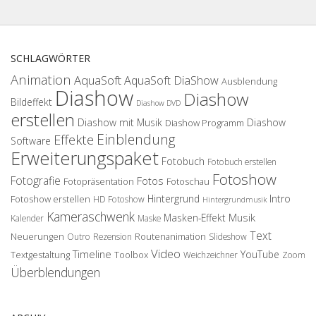
SCHLAGWÖRTER
Animation
AquaSoft
AquaSoft DiaShow
Ausblendung
Diashow
Diashow
Bildeffekt
Diashow DVD
erstellen
Diashow mit Musik
Diashow
Diashow Programm
Einblendung
Effekte
Software
Erweiterungspaket
Fotobuch
Fotobuch erstellen
Fotoshow
Fotografie
Fotos
Fotopräsentation
Fotoschau
Hintergrund
Intro
Fotoshow erstellen
HD Fotoshow
Hintergrundmusik
Kameraschwenk
Musik
Masken-Effekt
Kalender
Maske
Text
Neuerungen
Routenanimation
Outro
Rezension
Slideshow
Video
Timeline
YouTube
Textgestaltung
Toolbox
Weichzeichner
Zoom
Überblendungen