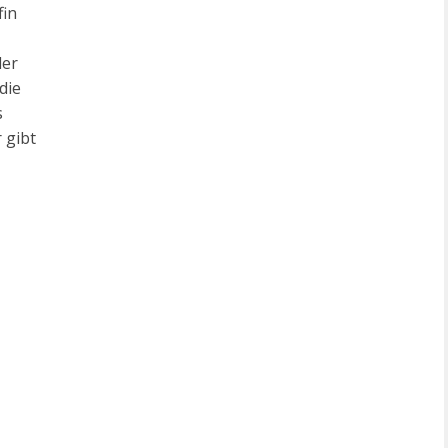
fin
der
 die
s
 gibt