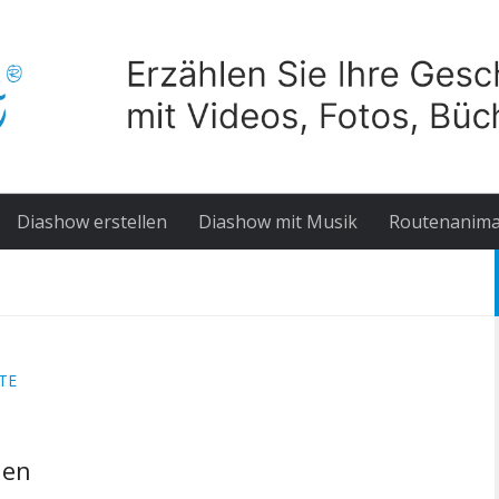
Diashow erstellen
Diashow mit Musik
Routenanima
TE
len