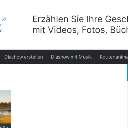
Diashow erstellen
Diashow mit Musik
Routenanima