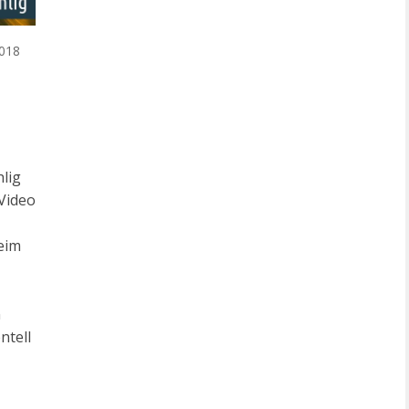
018
hlig
-Video
eim
n
ntell