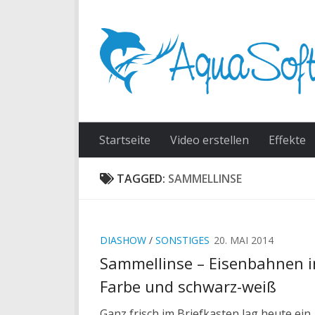
Skip to content
Startseite
Video erstellen
Effekte
TAGGED:
SAMMELLINSE
DIASHOW
/
SONSTIGES
20. MAI 2014
Sammellinse – Eisenbahnen i
Farbe und schwarz-weiß
Ganz frisch im Briefkasten lag heute ein