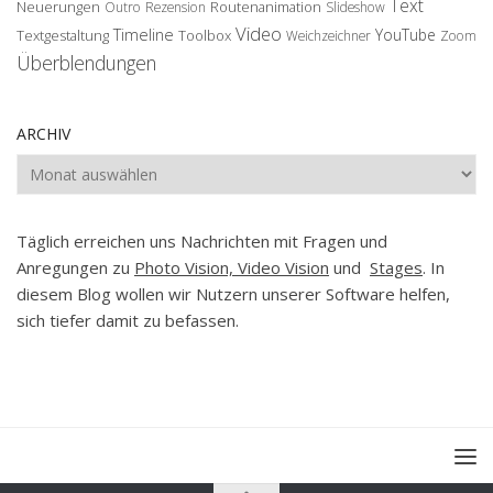
Text
Neuerungen
Routenanimation
Outro
Rezension
Slideshow
Video
Timeline
YouTube
Textgestaltung
Toolbox
Weichzeichner
Zoom
Überblendungen
ARCHIV
Archiv
Täglich erreichen uns Nachrichten mit Fragen und
Anregungen zu
Photo Vision, Video Vision
und
Stages
. In
diesem Blog wollen wir Nutzern unserer Software helfen,
sich tiefer damit zu befassen.