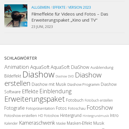
ALLGEMEIN
/
EFFEKTE
/
VERSION 2023
Filmeffekte für Videos und Fotos – Das
Erweiterungspaket „Kino und TV“
23 JUNI, 2023
SCHLAGWÖRTER
Animation
AquaSoft
AquaSoft DiaShow
Ausblendung
Diashow
Diashow
Bildeffekt
Diashow DVD
erstellen
Diashow mit Musik
Diashow
Diashow Programm
Einblendung
Effekte
Software
Erweiterungspaket
Fotobuch
Fotobuch erstellen
Fotoshow
Fotografie
Fotos
Fotopräsentation
Fotoschau
Hintergrund
Intro
Fotoshow erstellen
HD Fotoshow
Hintergrundmusik
Kameraschwenk
Musik
Masken-Effekt
Kalender
Maske