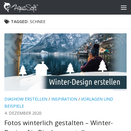
Skip to content
TAGGED:
SCHNEE
DIASHOW ERSTELLEN
/
INSPIRATION
/
VORLAGEN UND
BEISPIELE
4. DEZEMBER 2020
Fotos winterlich gestalten – Winter-