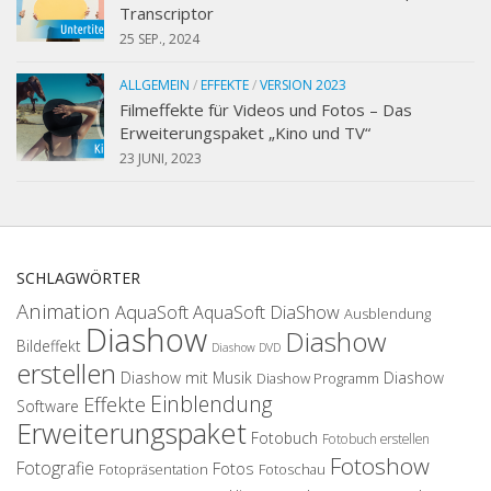
Transcriptor
25 SEP., 2024
ALLGEMEIN
/
EFFEKTE
/
VERSION 2023
Filmeffekte für Videos und Fotos – Das
Erweiterungspaket „Kino und TV“
23 JUNI, 2023
SCHLAGWÖRTER
Animation
AquaSoft
AquaSoft DiaShow
Ausblendung
Diashow
Diashow
Bildeffekt
Diashow DVD
erstellen
Diashow mit Musik
Diashow
Diashow Programm
Einblendung
Effekte
Software
Erweiterungspaket
Fotobuch
Fotobuch erstellen
Fotoshow
Fotografie
Fotos
Fotopräsentation
Fotoschau