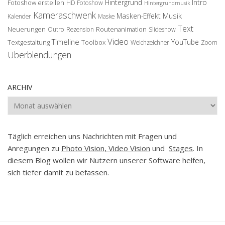
Hintergrund
Intro
Fotoshow erstellen
HD Fotoshow
Hintergrundmusik
Kameraschwenk
Musik
Masken-Effekt
Kalender
Maske
Text
Neuerungen
Routenanimation
Outro
Rezension
Slideshow
Video
Timeline
YouTube
Textgestaltung
Toolbox
Weichzeichner
Zoom
Überblendungen
ARCHIV
Archiv
Täglich erreichen uns Nachrichten mit Fragen und
Anregungen zu
Photo Vision, Video Vision
und
Stages
. In
diesem Blog wollen wir Nutzern unserer Software helfen,
sich tiefer damit zu befassen.