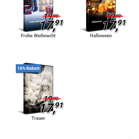
19,
19,
90
90
17,
91
17,
91
Frohe Weihnacht
Halloween
10% Rabatt
19,
90
17,
91
Trauer