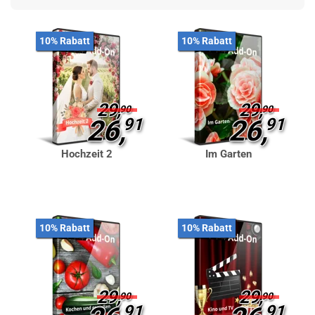
10% Rabatt
10% Rabatt
29,
29,
90
90
26,
91
26,
91
Hochzeit 2
Im Garten
10% Rabatt
10% Rabatt
29,
29,
90
90
91
91