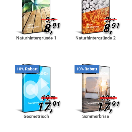
9,
9,
90
90
8,
91
8,
91
Naturhintergründe 1
Naturhintergründe 2
10% Rabatt
10% Rabatt
19,
19,
90
90
17,
91
17,
91
Geometrisch
Sommerbrise