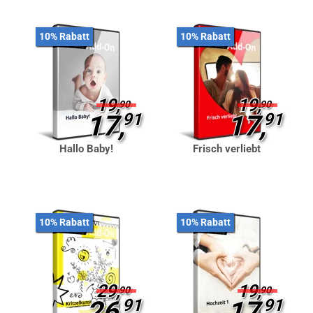
10% Rabatt
10% Rabatt
19,
19,
90
90
17,
91
17,
91
Hallo Baby!
Frisch verliebt
10% Rabatt
10% Rabatt
29,
19,
90
90
26,
91
17,
91