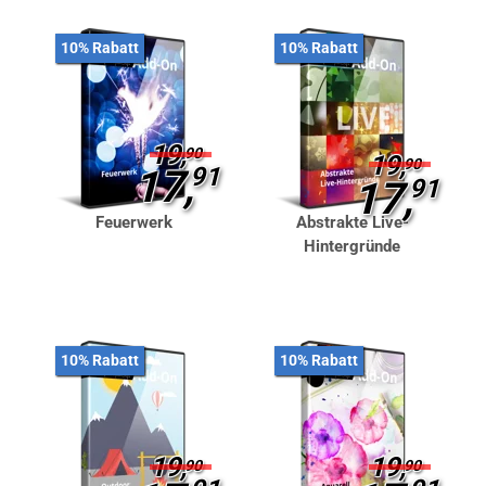
10% Rabatt
10% Rabatt
19,
90
19,
90
17,
91
17,
91
Feuerwerk
Abstrakte Live-
Hintergründe
10% Rabatt
10% Rabatt
19,
19,
90
90