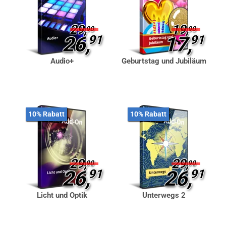
29,
19,
90
90
26,
91
17,
91
Audio+
Geburtstag und Jubiläum
10% Rabatt
10% Rabatt
29,
29,
90
90
26,
91
26,
91
Licht und Optik
Unterwegs 2