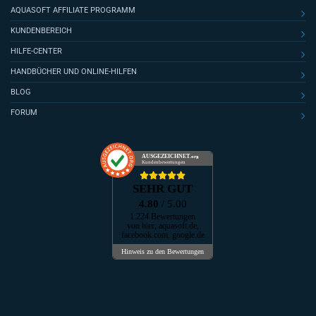
AQUASOFT AFFILIATE PROGRAMM
KUNDENBEREICH
HILFE-CENTER
HANDBÜCHER UND ONLINE-HILFEN
BLOG
FORUM
AUSGEZEICHNET
.org
Kundenbewertungen
SEHR GUT
4.80
/ 5.00
1.224 Bewertungen
von hier, aquasoft.de,
facebook.com, google.de
Hinweis zu den Bewertungen