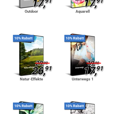
17,
91
17,
91
Outdoor
Aquarell
10% Rabatt
10% Rabatt
29,
19,
90
90
26,
91
17,
91
Natur-Effekte
Unterwegs 1
10% Rabatt
10% Rabatt