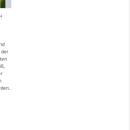
14
und
 der
nten
iß,
er
n
en...