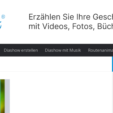
Diashow erstellen
Diashow mit Musik
Routenanima