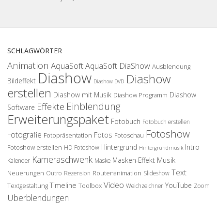
SCHLAGWÖRTER
Animation
AquaSoft
AquaSoft DiaShow
Ausblendung
Diashow
Diashow
Bildeffekt
Diashow DVD
erstellen
Diashow mit Musik
Diashow
Diashow Programm
Einblendung
Effekte
Software
Erweiterungspaket
Fotobuch
Fotobuch erstellen
Fotoshow
Fotografie
Fotos
Fotopräsentation
Fotoschau
Hintergrund
Intro
Fotoshow erstellen
HD Fotoshow
Hintergrundmusik
Kameraschwenk
Musik
Masken-Effekt
Kalender
Maske
Text
Neuerungen
Routenanimation
Outro
Rezension
Slideshow
Video
Timeline
YouTube
Textgestaltung
Toolbox
Weichzeichner
Zoom
Überblendungen