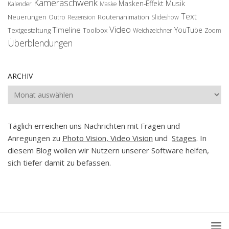
Kameraschwenk
Musik
Masken-Effekt
Kalender
Maske
Text
Neuerungen
Routenanimation
Outro
Rezension
Slideshow
Video
Timeline
YouTube
Textgestaltung
Toolbox
Weichzeichner
Zoom
Überblendungen
ARCHIV
Archiv
Täglich erreichen uns Nachrichten mit Fragen und
Anregungen zu
Photo Vision, Video Vision
und
Stages
. In
diesem Blog wollen wir Nutzern unserer Software helfen,
sich tiefer damit zu befassen.