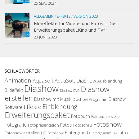
25 SEP., 2024
ALLGEMEIN
/
EFFEKTE
/
VERSION 2023
Filmeffekte für Videos und Fotos – Das
Erweiterungspaket „Kino und TV“
23 JUNI, 2023
SCHLAGWÖRTER
Animation
AquaSoft
AquaSoft DiaShow
Ausblendung
Diashow
Diashow
Bildeffekt
Diashow DVD
erstellen
Diashow mit Musik
Diashow
Diashow Programm
Einblendung
Effekte
Software
Erweiterungspaket
Fotobuch
Fotobuch erstellen
Fotoshow
Fotografie
Fotos
Fotopräsentation
Fotoschau
Hintergrund
Intro
Fotoshow erstellen
HD Fotoshow
Hintergrundmusik