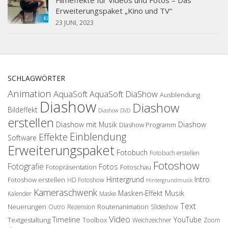
Filmeffekte für Videos und Fotos – Das
Erweiterungspaket „Kino und TV“
23 JUNI, 2023
SCHLAGWÖRTER
Animation
AquaSoft
AquaSoft DiaShow
Ausblendung
Diashow
Diashow
Bildeffekt
Diashow DVD
erstellen
Diashow mit Musik
Diashow
Diashow Programm
Einblendung
Effekte
Software
Erweiterungspaket
Fotobuch
Fotobuch erstellen
Fotoshow
Fotografie
Fotos
Fotopräsentation
Fotoschau
Hintergrund
Intro
Fotoshow erstellen
HD Fotoshow
Hintergrundmusik
Kameraschwenk
Musik
Masken-Effekt
Kalender
Maske
Text
Neuerungen
Routenanimation
Outro
Rezension
Slideshow
Video
Timeline
YouTube
Textgestaltung
Toolbox
Weichzeichner
Zoom