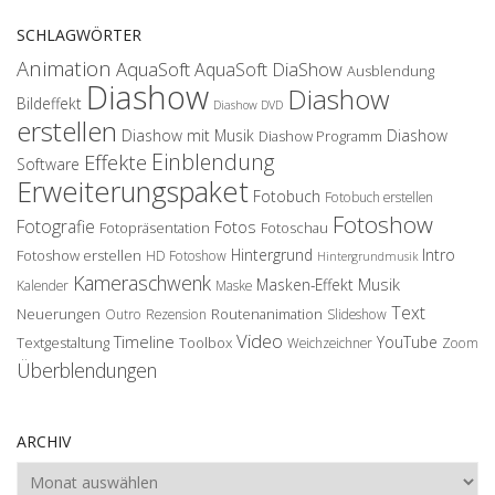
SCHLAGWÖRTER
Animation
AquaSoft
AquaSoft DiaShow
Ausblendung
Diashow
Diashow
Bildeffekt
Diashow DVD
erstellen
Diashow mit Musik
Diashow
Diashow Programm
Einblendung
Effekte
Software
Erweiterungspaket
Fotobuch
Fotobuch erstellen
Fotoshow
Fotografie
Fotos
Fotopräsentation
Fotoschau
Hintergrund
Intro
Fotoshow erstellen
HD Fotoshow
Hintergrundmusik
Kameraschwenk
Musik
Masken-Effekt
Kalender
Maske
Text
Neuerungen
Routenanimation
Outro
Rezension
Slideshow
Video
Timeline
YouTube
Textgestaltung
Toolbox
Weichzeichner
Zoom
Überblendungen
ARCHIV
Archiv