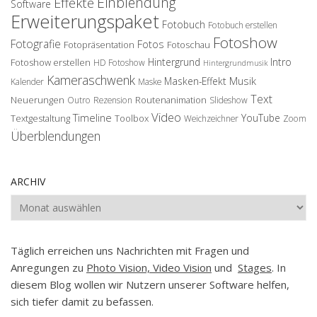
Einblendung
Effekte
Software
Erweiterungspaket
Fotobuch
Fotobuch erstellen
Fotoshow
Fotografie
Fotos
Fotopräsentation
Fotoschau
Hintergrund
Intro
Fotoshow erstellen
HD Fotoshow
Hintergrundmusik
Kameraschwenk
Musik
Masken-Effekt
Kalender
Maske
Text
Neuerungen
Routenanimation
Outro
Rezension
Slideshow
Video
Timeline
YouTube
Textgestaltung
Toolbox
Weichzeichner
Zoom
Überblendungen
ARCHIV
Archiv
Täglich erreichen uns Nachrichten mit Fragen und
Anregungen zu
Photo Vision, Video Vision
und
Stages
. In
diesem Blog wollen wir Nutzern unserer Software helfen,
sich tiefer damit zu befassen.